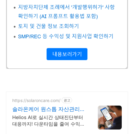
https://solaroncare.com/
광고
솔라온케어 원스톱 자산관리
10년보증 인버터교체
Helios AI로 실시간 상태진단부터
대응까지! 다운타임을 줄여 수익을
최대화 8월 한정 추천혜택 발전소