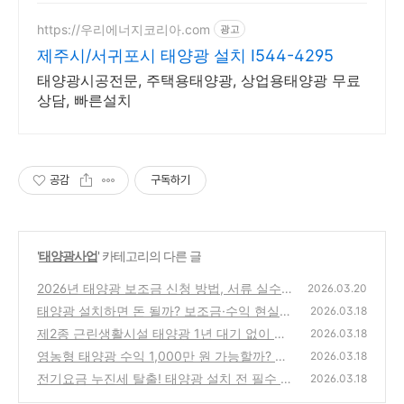
당 12만 원!
https://우리에너지코리아.com
광고
제주시/서귀포시 태양광 설치 I544-4295
태양광시공전문, 주택용태양광, 상업용태양광 무료
상담, 빠른설치
공감
구독하기
'
태양광사업
' 카테고리의 다른 글
2026년 태양광 보조금 신청 방법, 서류 실수하
2026.03.20
면 2년 제한?
태양광 설치하면 돈 될까? 보조금·수익 현실
(0)
2026.03.18
정리
제2종 근린생활시설 태양광 1년 대기 없이 발
(0)
2026.03.18
전수익 내는 법
영농형 태양광 수익 1,000만 원 가능할까? 설
(0)
2026.03.18
치 비용 및 수익성 완벽 정리
전기요금 누진세 탈출! 태양광 설치 전 필수 체
(0)
2026.03.18
크리스트
(0)