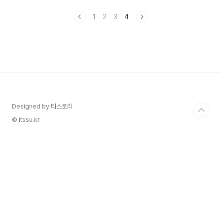
욱 읽어보세요. RPS 제도와 REC, 핵심 개념 다시
보기먼저 RPS(Renewable Portfolio
1
2
3
4
Standard)와 REC(Renewable Energy
Certificate)가 무엇인지 헷갈리는 분들을 위해 간
단 정리부터 시작할게요. RPS 제도란, 무엇을 강제
하나?RPS(신·재생에너지 공급의무화제도)는 전력
회사(발전사업자)에게 “전력의 일부를 반드시 태양
광·풍력 등 신재생에너지로 공급하라”는 법적 강제
장치예요. 현재 기준으로, ..
Designed by 티스토리
© itssu.kr